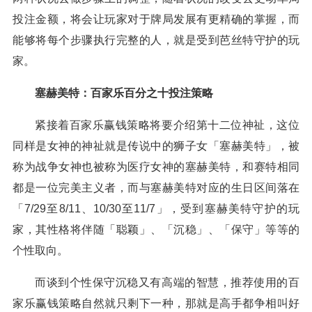
投注金额，将会让玩家对于牌局发展有更精确的掌握，而
能够将每个步骤执行完整的人，就是受到芭丝特守护的玩
家。
塞赫美特：百家乐百分之十投注策略
紧接着百家乐赢钱策略将要介绍第十二位神祉，这位
同样是女神的神祉就是传说中的狮子女「塞赫美特」，被
称为战争女神也被称为医疗女神的塞赫美特，和赛特相同
都是一位完美主义者，而与塞赫美特对应的生日区间落在
「7/29至8/11、10/30至11/7」，受到塞赫美特守护的玩
家，其性格将伴随「聪颖」、「沉稳」、「保守」等等的
个性取向。
而谈到个性保守沉稳又有高端的智慧，推荐使用的百
家乐赢钱策略自然就只剩下一种，那就是高手都争相叫好