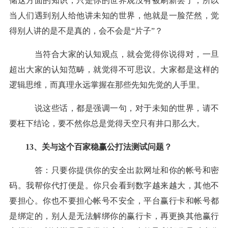
储这方面的知识，只是你的世界观没有被刷新罢了，所以
当人们遇到别人给他讲未知的世界，他就是一脸茫然，觉
得别人讲的是不是真的，会不会是
“片子”？
当符合大家的认知观点，就会觉得你说得对，一旦
超出大家的认知范畴，就觉得不可思议。大家都是这样的
逻辑思维，而真理永远掌握在那些先知先觉的人手里。
说这些话，都是强调一句，对于未知的世界，请不
要枉下结论，要不然你总是觉得天空只有井口那么大。
13、关与这个百家稳
赢
公打法测试问题？
答：只要你提供你的安全出款网址和你的帐号和密
码。我帮你代打便是。你只会看到数字越来越大，其他不
要担心。你也不要担心帐号不安全，平台
赢
行卡和帐号都
是绑定的，别人是无法解绑你的
赢
行卡，再更换其他
赢
行