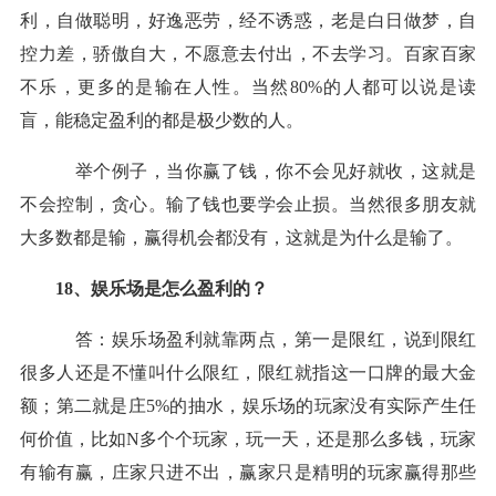
利，自做聪明，好逸恶劳，经不诱惑，老是白日做梦，自
控力差，骄傲自大，不愿意去付出，不去学习。百家百家
不乐，更多的是
输
在人性。当然
80%的人都可以说是读
盲，能
稳定盈利
的都是极少数的人。
举个例子，当你
赢
了钱，你不会见好就收，这就是
不会控制，贪心。
输
了钱也要学会止损。当然很多朋友就
大多数都是
输
，
赢
得机会都没有，这就是为什么是
输
了。
18、
娱乐场
是怎么盈利的？
答：
娱乐场
盈利就靠两点，第一是限红，说到限红
很多人还是不懂叫什么限红，限红就指这一口牌的最大金
额；第二就是庄
5%的抽水，
娱乐场
的玩家没有实际产生任
何价值，比如
N多个个玩家，玩一天，还是那么多钱，玩家
有
输
有
赢
，庄家只进不出，
赢
家只是精明的玩家
赢
得那些