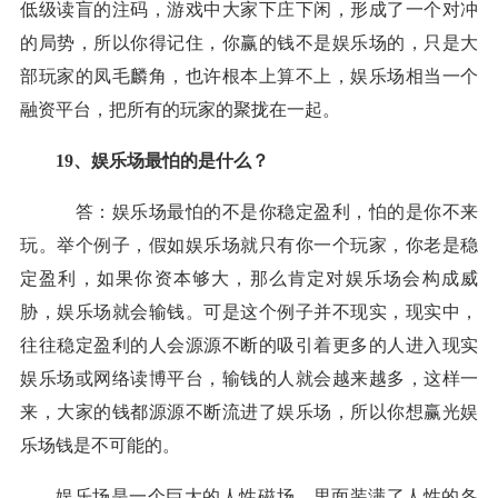
低级读盲的注码，游戏中大家下庄下闲，形成了一个对冲
的局势，所以你得记住，你
赢
的钱不是
娱乐场
的，只是大
部玩家的凤毛麟角，也许根本上算不上，
娱乐场
相当一个
融资平台，把所有的玩家的聚拢在一起。
19、
娱乐场
最怕的是什么？
答：
娱乐场
最怕的不是你
稳定盈利
，怕的是你不来
玩。举个例子，假如
娱乐场
就只有你一个玩家，你老是
稳
定盈利
，如果你资本够大，那么肯定对
娱乐场
会构成威
胁，
娱乐场
就会
输
钱。可是这个例子并不现实，现实中，
往往
稳定盈利
的人会源源不断的吸引着更多的人进入现实
娱乐场
或网络读博平台，
输
钱的人就会越来越多，这样一
来，大家的钱都源源不断流进了
娱乐场
，所以你想
赢
光
娱
乐场
钱是不可能的。
娱乐场
是一个巨大的人性磁场，里面装满了人性的各