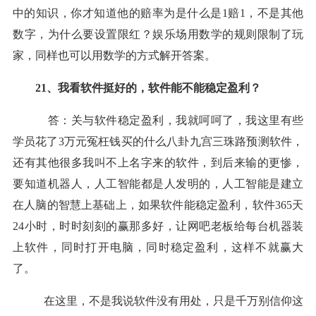
中的知识，你才知道他的赔率为是什么是
1赔1，不是其他
数字，为什么要设置限红？
娱乐场
用数学的规则限制了玩
家，同样也可以用数学的方式解开答案。
21、我看软件挺好的，软件能不能
稳定盈利
？
答：关与软件
稳定盈利
，我就呵呵了，我这里有些
学员花了
3万元冤枉钱买的什么八卦九宫三珠路预测软件，
还有其他很多我叫不上名字来的软件，到后来
输
的更惨，
要知道机器人，人工智能都是人发明的，人工智能是建立
在人脑的智慧上基础上，如果软件能
稳定盈利
，软件
365天
24小时，时时刻刻的
赢
那多好，让网吧老板给每台机器装
上软件，同时打开电脑，同时
稳定盈利
，这样不就
赢
大
了。
在这里，不是我说软件没有用处，只是千万别信仰这