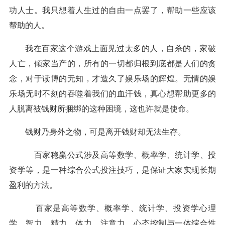
功人士。我只想着人生过的自由一点罢了，帮助一些应该
帮助的人。
我在百家这个游戏上面见过太多的人，自杀的，家破
人亡，倾家当产的，所有的一切都归根到底都是人们的贪
念，对于读博的无知，才造久了
娱乐场
的辉煌。无情的
娱
乐场
无时不刻的吞噬着我们的血汗钱，真心想帮助更多的
人脱离被钱财所捆绑的这种困境，这也许就是使命。
钱财乃身外之物，可是离开钱财却无法生存。
百家稳
赢
公式涉及高等数学、概率学、统计学、投
资学等，是一种综合公式投注技巧，是保证大家实现长期
盈利的方法。
百家是高等数学、概率学、统计学、投资学心理
学，智力，精力，体力，注意力，心态控制与一体综合性