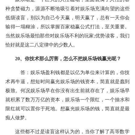
种贪婪磁力，源源不断地吸引着对
娱乐场
充满向望的这些
低级读盲，别以为自己今天
赢
，明天
赢
了，总有一天你会
输
得一塌糊涂，所以掌握百家稳
赢
公式打法，至关重要。
当然
娱乐场
最怕那些对
娱乐场
不利的玩家
;优势读客，我们
恰好就是这二八定律中的少数人。
20、你技术那么厉害，怎么不把
娱乐场
钱
赢
光呢？
答：
娱乐场
盈利钱都是以亿为单位来计算的，你技
术再牛逼，想短时间
赢
光
娱乐场
的钱资本，简直就是蠢到
极致。何况
娱乐场
早在你没有出生前就存在了，
娱乐场
早
就积累了数万万亿的资本，
娱乐场
一个限红，一个抽水和
限红就可以置你于死地。想
赢
光
娱乐场
的钱，简直就是最
痴人做梦。
这些都不过是读盲这样认为的，当你了解了高等数学