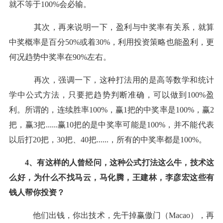
就不等于
100%会必输。
其次，再来说明一下，盈利与中奖率有关系，就算
中奖概率是百分50%或着30%，利用投资策略也能盈利，更
何况趋势中奖率在90%左右。
再次，强调一下，这种打法用的是高等数学和统计
学中公式方法，只要把趋势判断准确，可以做到100%盈
利。所谓的，连续胜率100%，
赢
1把的中奖率是100%，
赢
2
把，
赢
3把......
赢
10把的是中奖率可能是100%，并不能代表
以后打20把，30把、40把......，所有的中奖率都是100%。
4、有这样的人曾经问，这种公式打法这么牛，技术这
么好，为什么不找马云，马化腾，王建林，李彦宏这些有
钱人帮你投资？
他们出钱，你出技术，先干掉
赢
傲门（
Macao），再